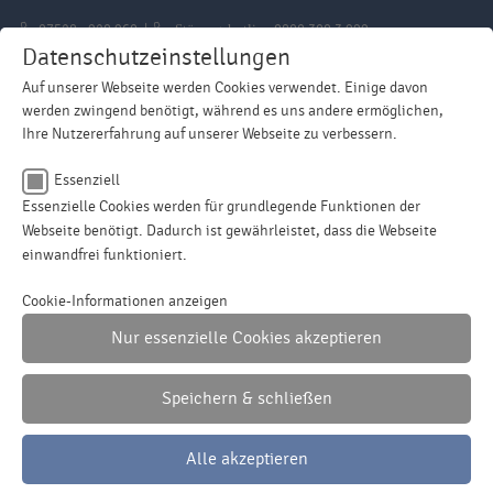
07528 - 920 960 |
Störungshotline
0800 300 3 999
Datenschutzeinstellungen
Auf unserer Webseite werden Cookies verwendet. Einige davon
werden zwingend benötigt, während es uns andere ermöglichen,
Ihre Nutzererfahrung auf unserer Webseite zu verbessern.
Essenziell
Essenzielle Cookies werden für grundlegende Funktionen der
Menu
Webseite benötigt. Dadurch ist gewährleistet, dass die Webseite
einwandfrei funktioniert.
Name
cookie_optin
Cookie-Informationen anzeigen
Nur essenzielle Cookies akzeptieren
Anbieter
Haslach Wasserversorgung
Unser Wasser ist getestet
Laufzeit
1 Jahr
Speichern & schließen
Dieses Cookie wird verwendet, um Ihre
Alle akzeptieren
Zweck
Cookie-Einstellungen für diese Website zu
speichern.