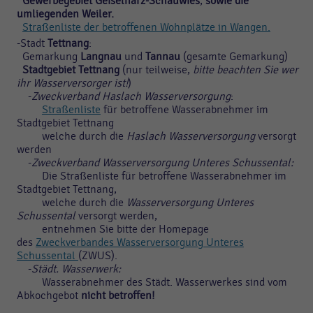
Gewerbegebiet Geiselharz-Schauwies
,
sowie die
umliegenden Weiler.
Straßenliste der betroffenen Wohnplätze in Wangen.
-Stadt
Tettnang
:
Gemarkung
Langnau
und
Tannau
(gesamte Gemarkung)
Stadtgebiet Tettnang
(nur teilweise,
bitte beachten Sie wer
ihr Wasserversorger ist!
)
-
Zweckverband Haslach Wasserversorgung
:
Straßenliste
für betroffene Wasserabnehmer im
Stadtgebiet Tettnang
welche durch die
Haslach Wasserversorgung
versorgt
werden
-
Zweckverband Wasserversorgung Unteres Schussental:
Die Straßenliste für betroffene Wasserabnehmer im
Stadtgebiet Tettnang,
welche durch die
Wasserversorgung Unteres
Schussental
versorgt werden,
entnehmen Sie bitte der Homepage
des
Zweckverbandes Wasserversorgung Unteres
Schussental
(ZWUS).
-
Städt. Wasserwerk:
Wasserabnehmer des Städt. Wasserwerkes sind vom
Abkochgebot
nicht betroffen!