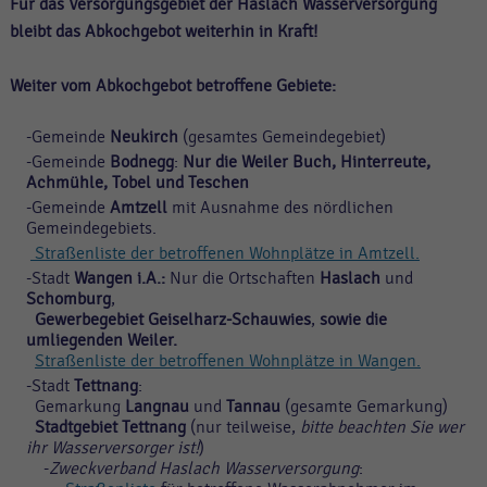
Für das Versorgungsgebiet der Haslach Wasserversorgung
bleibt das Abkochgebot weiterhin in Kraft!
Weiter vom Abkochgebot betroffene Gebiete:
-Gemeinde
Neukirch
(gesamtes Gemeindegebiet)
-Gemeinde
Bodnegg
:
Nur die Weiler Buch, Hinterreute,
Achmühle, Tobel und Teschen
-Gemeinde
Amtzell
mit Ausnahme des nördlichen
Gemeindegebiets.
Straßenliste der betroffenen Wohnplätze in Amtzell
.
-Stadt
Wangen i.A.:
Nur die Ortschaften
Haslach
und
Schomburg
,
Gewerbegebiet Geiselharz-Schauwies
,
sowie die
umliegenden Weiler.
Straßenliste der betroffenen Wohnplätze in Wangen.
-Stadt
Tettnang
:
Gemarkung
Langnau
und
Tannau
(gesamte Gemarkung)
Stadtgebiet Tettnang
(nur teilweise,
bitte beachten Sie wer
ihr Wasserversorger ist!
)
-
Zweckverband Haslach Wasserversorgung
: