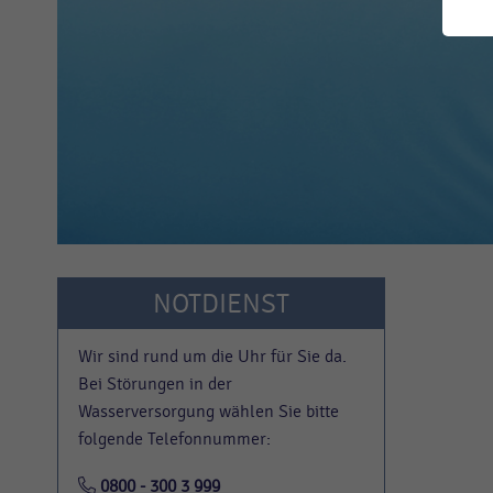
ist
N
An
Leben
La
Z
NOTDIENST
Wir sind rund um die Uhr für Sie da.
Bei Störungen in der
Wasserversorgung wählen Sie bitte
folgende Telefonnummer:
0800 - 300 3 999