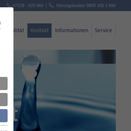
07528 - 920 960 |
Störungshotline
0800 300 3 999
d
r
erqualität
Kontakt
Informationen
Service
.
tet