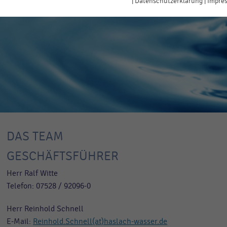
|
Datenschutzerklärung
|
Impre
ame
IlCookie.lastPreferences
bieter
Haslach Wasserversorgung
ufzeit
1 Jahr
Dieser Wert speichert Ihre Consent-Einstellungen. Unter
anderem eine zufällig generierte ID, für die historische
weck
Speicherung Ihrer vorgenommen Einstellungen, falls der
Webseiten-Betreiber dies eingestellt hat.
DAS TEAM
GESCHÄFTSFÜHRER
Herr Ralf Witte
Telefon: 07528 / 92096-0
Herr Reinhold Schnell
E-Mail:
Reinhold.Schnell(at)haslach-wasser.de