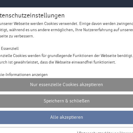
tenschutzeinstellungen
unserer Webseite werden Cookies verwendet. Einige davon werden zwingen
tigt, während es uns andere ermöglichen, Ihre Nutzererfahrung auf unsere
Aktuelles
Unternehmen
Wass
eite zu verbessern.
Essenziell
nzielle Cookies werden für grundlegende Funktionen der Webseite benötigt
rch ist gewährleistet, dass die Webseite einwandfrei funktioniert.
ame
cookie_optin
ie-Informationen anzeigen
Nur essenzielle Cookies akzeptieren
bieter
Haslach Wasserversorgung
ufzeit
1 Jahr
Speichern & schließen
asser ist getes
Dieses Cookie wird verwendet, um Ihre Cookie-
weck
Alle akzeptieren
Einstellungen für diese Website zu speichern.