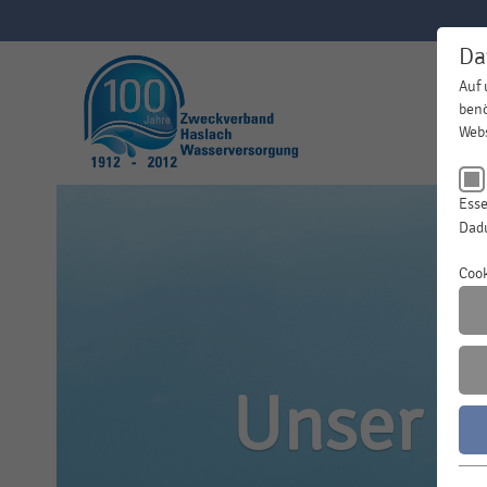
Da
Auf 
benö
Webs
Esse
Dadu
N
Cook
An
La
Wasser
Unser W
Z