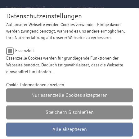
07528 - 920 960 |
Störungshotline
0800 300 3 999
Datenschutzeinstellungen
Auf unserer Webseite werden Cookies verwendet. Einige davon
werden zwingend benötigt, während es uns andere ermöglichen,
Ihre Nutzererfahrung auf unserer Webseite zu verbessern.
Essenziell
Essenzielle Cookies werden für grundlegende Funktionen der
Menu
Webseite benötigt. Dadurch ist gewährleistet, dass die Webseite
einwandfrei funktioniert.
Name
cookie_optin
Cookie-Informationen anzeigen
Nur essenzielle Cookies akzeptieren
Anbieter
Haslach Wasserversorgung
Unser Wasser ist getestet
Laufzeit
1 Jahr
Speichern & schließen
Dieses Cookie wird verwendet, um Ihre
Alle akzeptieren
Zweck
Cookie-Einstellungen für diese Website zu
speichern.